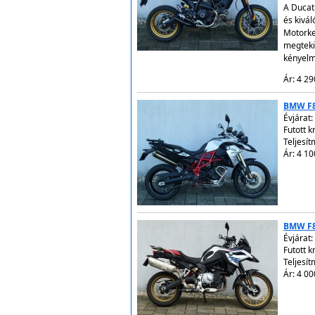
A Ducat
és kivá
Motorke
megteki
kényelm
Ár: 4 29
BMW F
Évjárat:
Futott 
Teljesít
Ár: 4 10
BMW F
Évjárat:
Futott 
Teljesít
Ár: 4 00