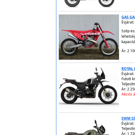
GAS GA
Évjárat:
Szép es
lehetsé
kapacit
Ár: 2 10
ROYAL 
Évjárat:
Futott 
Teljesít
Ár: 2 25
Akciós á
SWM SI
Évjárat:
Teljesít
Ár: 1 72