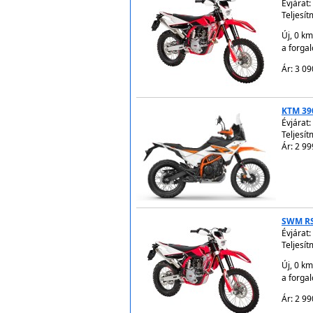
Évjárat:
Teljesít
Új, 0 km
a forga
Ár: 3 09
KTM 39
Évjárat:
Teljesít
Ár: 2 99
SWM RS
Évjárat:
Teljesít
Új, 0 km
a forga
Ár: 2 99