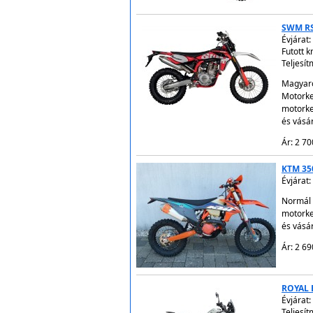
SWM RS
Évjárat:
Futott 
Teljesít
Magyaro
Motorke
motorke
és vásá
Ár: 2 70
KTM 35
Évjárat:
Normál 
motorke
és vásá
Ár: 2 69
ROYAL 
Évjárat:
Teljesít