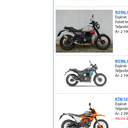
ROYAL 
Évjárat:
Futott 
Teljesít
Ár: 2 19
ROYAL 
Évjárat:
Teljesít
Ár: 2 19
KTM 12
Évjárat:
Teljesít
Ár: 2 29
Akciós á