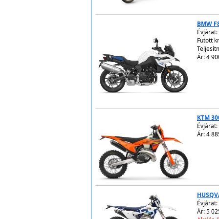
BMW F
Évjárat:
Futott 
Teljesít
Ár: 4 90
KTM 30
Évjárat:
Ár: 4 88
HUSQVA
Évjárat:
Ár: 5 02