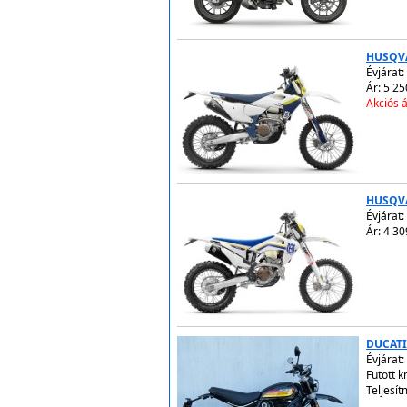
HUSQVA
Évjárat:
Ár: 5 25
Akciós á
HUSQVA
Évjárat:
Ár: 4 30
DUCATI
Évjárat:
Futott 
Teljesít