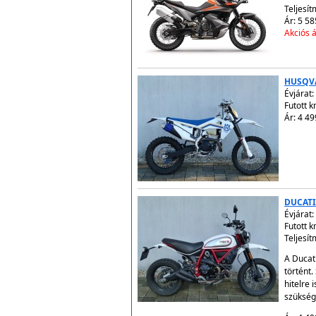
Teljesít
Ár: 5 58
Akciós á
HUSQVA
Évjárat:
Futott 
Ár: 4 49
DUCATI
Évjárat:
Futott 
Teljesít
A Ducati
történt
hitelre
szükség