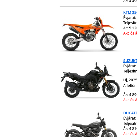
Ár: 4 49
KTM 35
Évjárat:
Teljesít
Ár: 5 12
Akciós á
SUZUKI
Évjárat:
Teljesít
Új, 202
A feltün
Ár: 4 89
Akciós á
DUCATI
Évjárat:
Teljesít
Ár: 4 81
Akciós á