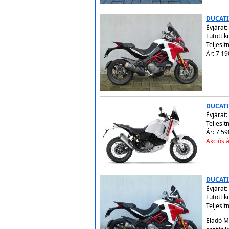
DUCATI
Évjárat:
Futott 
Teljesí
Ár: 7 19
DUCATI
Évjárat:
Teljesít
Ár: 7 59
Akciós á
DUCATI
Évjárat:
Futott 
Teljesí
Eladó M