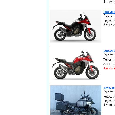
Ár: 12 8
DUCATI
Évjárat:
Teljesí
Ár: 12 2
DUCATI
Évjárat:
Teljesí
Ár: 11 9
Akciós á
BMW R
Évjárat:
Futott 
Teljesí
Ár: 10 5