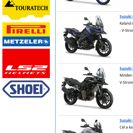
Suzuki
Kaland 
- V-Str
5.999
Suzuki
Minden 
V-Strom
Suzuki
Cél a ka