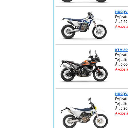
HUSQVA
Évjárat:
Ár: 5 29
Akciós á
KTM 89
Évjárat:
Teljesít
Ár: 6 00
Akciós á
HUSQV
Évjárat:
Teljesít
Ár: 5 30
Akciós á