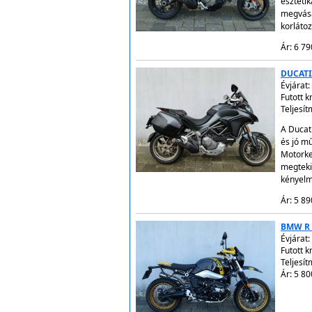
esztétik
megvásá
korláto
Ár: 6 79
DUCATI
Évjárat:
Futott 
Teljesí
A Ducati
és jó mű
Motorke
megteki
kényelm
Ár: 5 89
BMW R 
Évjárat:
Futott 
Teljesít
Ár: 5 80