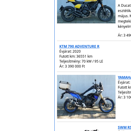
A Ducat
esztétik
május. 
megteki
kényelm
Ár: 3 49
KTM 790 ADVENTURE R
Évjárat:
2020
Futott km: 36551 km
Teljesítmény: 70 kW / 95 LE
Ár: 3 390 000 Ft
YAMAHA
Évjárat:
Futott 
Teljesít
Ár: 3 10
SWM RS