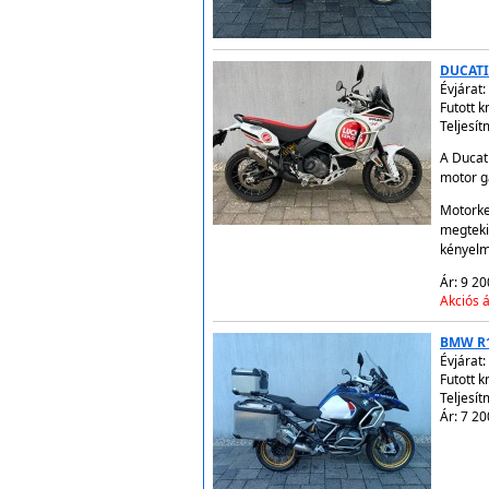
DUCATI
Évjárat:
Futott 
Teljesít
A Ducati
motor ga
Motorke
megteki
kényelm
Ár: 9 20
Akciós á
BMW R
Évjárat:
Futott 
Teljesí
Ár: 7 20