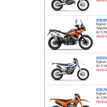
Akciós á
KTM 89
Évjárat:
Teljesít
Ár: 5 70
Akciós á
HUSQVA
Évjárat:
Ár: 5 16
Akciós á
KTM 35
Évjárat:
Ár: 5 05
Akciós á