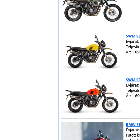
SWM SI
Évjárat:
Teljesít
Ár: 1 69
SWM SI
Évjárat:
Teljesít
Ár: 1 69
BMW F
Évjárat:
Futott 