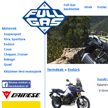
Full-Gas
Hírek
Outlet
kezdőoldal
Motorok
Szupersport
Túra, Sporttúra
Endúró
Cross
Chopper, Cruiser
Robogó
Quad
Termékek
»
Endúró
Készleten lévő motorjaink
Suzuki
Kövess minket a
Kaland 
Facebookon is!
- V-Str
6.29