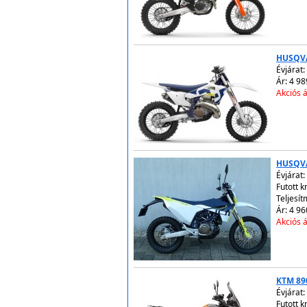
HUSQVA
Évjárat:
Ár: 4 98
Akciós á
HUSQV
Évjárat:
Futott 
Teljesít
Ár: 4 96
Akciós á
KTM 89
Évjárat:
Futott 