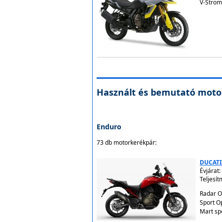
V-Strom
Használt és bemutató moto
Enduro
73 db motorkerékpár:
DUCATI
Évjárat:
Teljesí
Radar O
Sport O
Mart sp