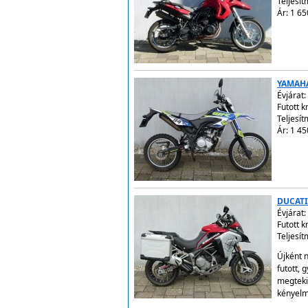
Teljesít
Ár: 1 65
YAMAH
Évjárat:
Futott 
Teljesít
Ár: 1 45
DUCATI
Évjárat:
Futott 
Teljesí
Újként n
futott, 
megteki
kényelm