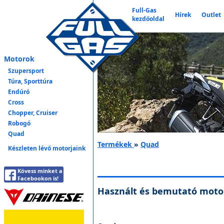
Full-Gas
Hírek
Outlet
kezdőoldal
Motorok
Szupersport
Túra, Sporttúra
Endúró
Cross
Chopper, Cruiser
Robogó
Quad
Termékek
»
Quad
Készleten lévő motorjaink
Kövess minket a
Facebookon is!
Használt és bemutató moto