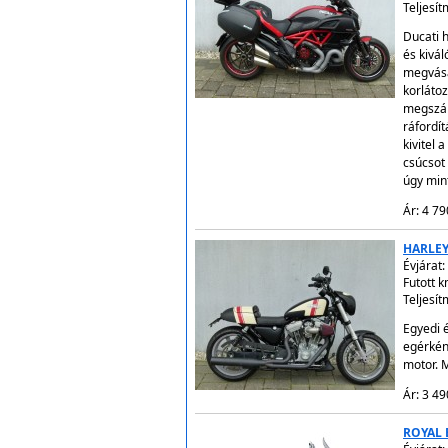
Teljesí
Ducati 
és kivá
megvásá
korláto
megszáll
ráfordít
kivitel 
csúcsot 
úgy mint
Ár: 4 79
HARLEY 
Évjárat:
Futott 
Teljesít
Egyedi 
egérkén
motor. 
Ár: 3 49
ROYAL 