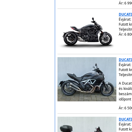
Ár: 6 99
DUCATI
Évjárat:
Futott 
Teljesí
Ár: 6 80
DUCATI
Évjárat:
Futott 
Teljesí
A Ducat
és kivá
beszámí
időpont
Ár: 6 50
DUCATI
Évjárat:
Futott 