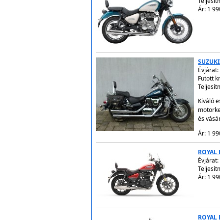
Teljesít
Ár: 1 99
SUZUKI
Évjárat:
Futott 
Teljesít
Kiváló 
motorke
és vásá
Ár: 1 99
ROYAL 
Évjárat:
Teljesít
Ár: 1 99
ROYAL 