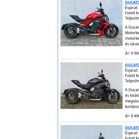
DUCATI
Évjárat:
Futott 
Teljesí
A Ducati
Motorke
motorke
és vásá
Ár: 9 90
DUCATI
Évjárat:
Futott 
Teljesí
A Ducat
és kivá
megvásá
korláto
Ár: 9 49
DUCATI
Évjárat:
Futott 