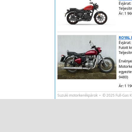
Évjárat:
Teljesít
Ár: 1 96
ROYAL 
Évjárat:
Futott 
Teljesít
Érvénye
Motorke
egyezte
9480)
Ár: 1 19
Suzuki motorkerékpárok • © 2025 Full-Gas 