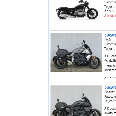
Futott 
Teljesít
Ár: 9 90
Akciós á
DUCATI
Évjárat:
Futott 
Teljesí
A Ducati
és kivá
megvásá
korláto
Ár: 7 99
DUCATI
Évjárat:
Futott 
Teljesí
A Ducat
kiváló 