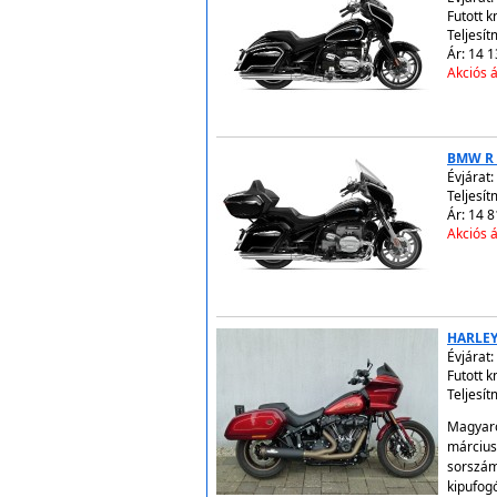
Futott 
Teljesít
Ár: 14 1
Akciós á
BMW R 
Évjárat:
Teljesít
Ár: 14 8
Akciós á
HARLEY
Évjárat:
Futott 
Teljesít
Magyaro
március,
sorszámo
kipufog