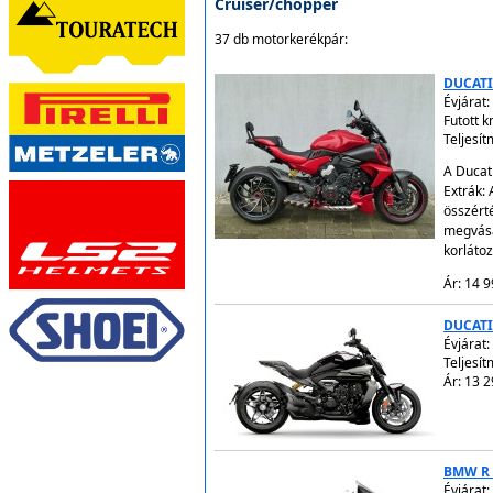
Cruiser/chopper
37 db motorkerékpár:
DUCATI
Évjárat:
Futott 
Teljesí
A Ducati
Extrák: 
összérté
megvásá
korláto
Ár: 14 9
DUCATI
Évjárat:
Teljesí
Ár: 13 2
BMW R 
Évjárat: