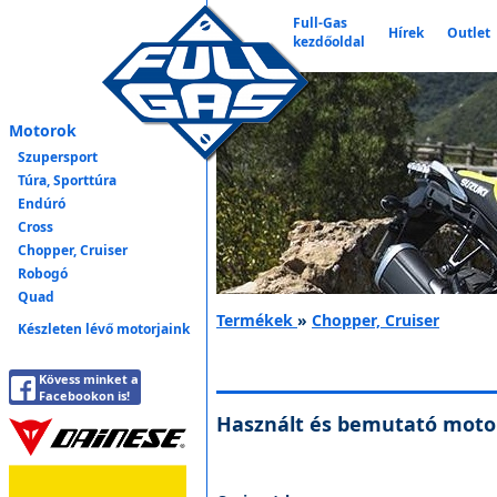
Full-Gas
Hírek
Outlet
kezdőoldal
Motorok
Szupersport
Túra, Sporttúra
Endúró
Cross
Chopper, Cruiser
Robogó
Quad
Termékek
»
Chopper, Cruiser
Készleten lévő motorjaink
Kövess minket a
Facebookon is!
Használt és bemutató moto