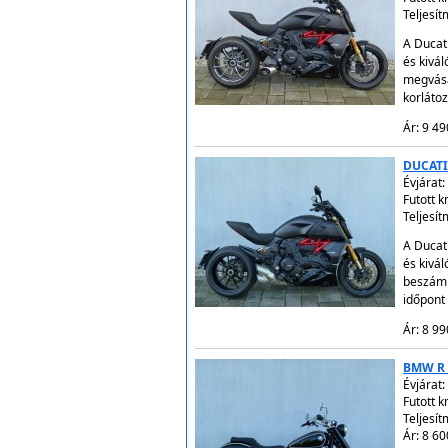
Teljesí
A Ducat
és kivá
megvásá
korláto
Ár: 9 49
DUCATI
Évjárat:
Futott 
Teljesí
A Ducat
és kivá
beszámí
időpont
Ár: 8 99
BMW R 1
Évjárat:
Futott 
Teljesít
Ár: 8 60