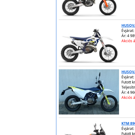
HUSQVA
Évjárat:
Ár: 4 98
Akciós á
HUSQV
Évjárat:
Futott 
Teljesít
Ár: 4 96
Akciós á
KTM 89
Évjárat:
Futott 