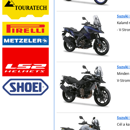
Suzuki
Kaland 
- V-Str
5.999
Suzuki
Minden 
V-Strom
Suzuki
Cél a ka