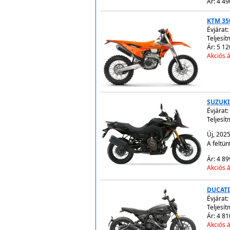
Ár: 4 49
KTM 35
Évjárat:
Teljesít
Ár: 5 12
Akciós á
SUZUKI
Évjárat:
Teljesít
Új, 202
A feltün
Ár: 4 89
Akciós á
DUCATI
Évjárat:
Teljesít
Ár: 4 81
Akciós á