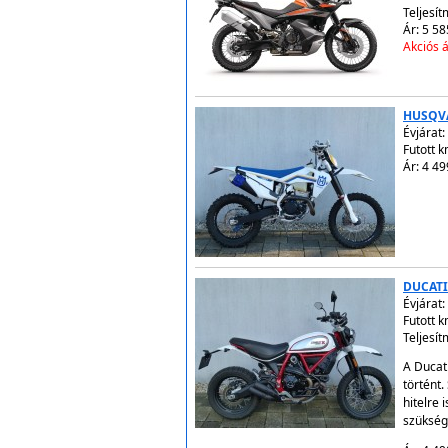
Teljesít
Ár: 5 58
Akciós á
HUSQVA
Évjárat:
Futott 
Ár: 4 49
DUCATI
Évjárat:
Futott 
Teljesít
A Ducati
történt
hitelre
szükség