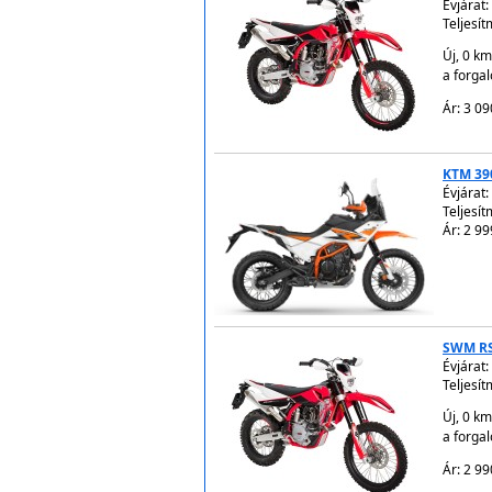
Évjárat:
Teljesít
Új, 0 km
a forga
Ár: 3 09
KTM 39
Évjárat:
Teljesít
Ár: 2 99
SWM RS
Évjárat:
Teljesít
Új, 0 km
a forga
Ár: 2 99