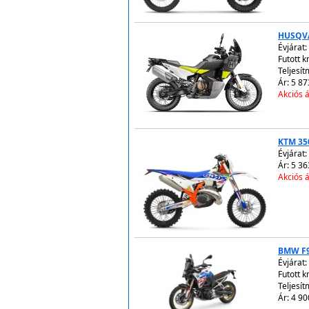
HUSQVA
Évjárat:
Futott 
Teljesít
Ár: 5 87
Akciós á
KTM 35
Évjárat:
Ár: 5 36
Akciós á
BMW F
Évjárat:
Futott 
Teljesít
Ár: 4 90