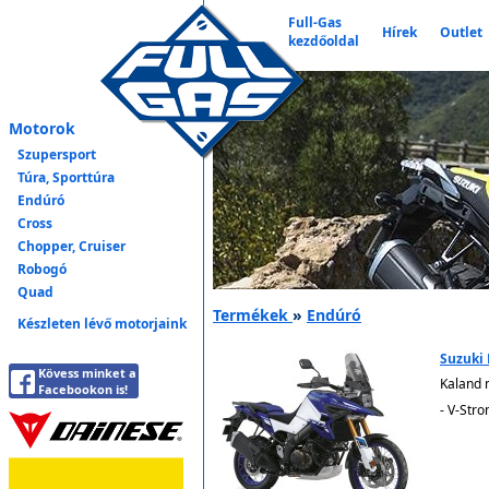
Full-Gas
Hírek
Outlet
kezdőoldal
Motorok
Szupersport
Túra, Sporttúra
Endúró
Cross
Chopper, Cruiser
Robogó
Quad
Termékek
»
Endúró
Készleten lévő motorjaink
Suzuki
Kövess minket a
Kaland 
Facebookon is!
- V-Str
6.29