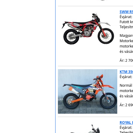
SWM RS
Évjárat:
Futott 
Teljesít
Magyaro
Motorke
motorke
és vásá
Ár: 2 70
KTM 35
Évjárat:
Normál 
motorke
és vásá
Ár: 2 69
ROYAL 
Évjárat:
Teljesít