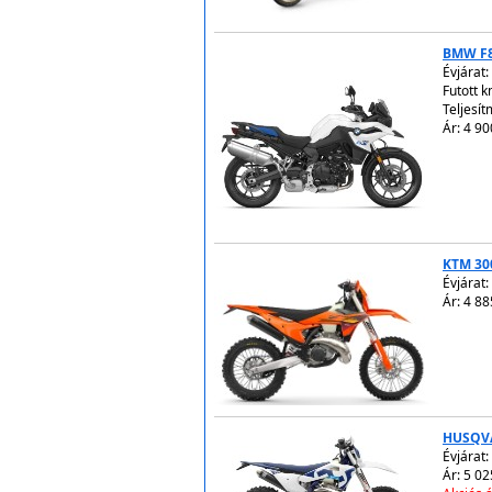
BMW F
Évjárat:
Futott 
Teljesít
Ár: 4 90
KTM 30
Évjárat:
Ár: 4 88
HUSQVA
Évjárat:
Ár: 5 02