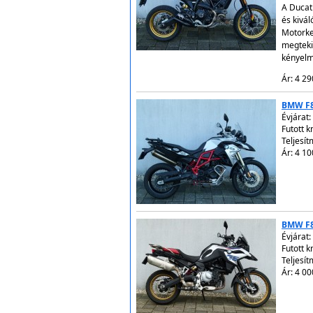
A Ducat
és kivá
Motorke
megteki
kényelm
Ár: 4 29
BMW F
Évjárat:
Futott 
Teljesít
Ár: 4 10
BMW F
Évjárat:
Futott 
Teljesít
Ár: 4 00