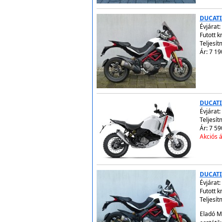
DUCATI
Évjárat:
Futott 
Teljesí
Ár: 7 19
DUCATI
Évjárat:
Teljesít
Ár: 7 59
Akciós á
DUCATI
Évjárat:
Futott 
Teljesí
Eladó M