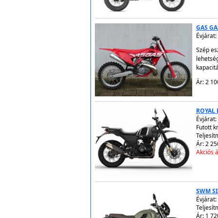
GAS GA
Évjárat:
Szép es
lehetsé
kapacit
Ár: 2 10
ROYAL 
Évjárat:
Futott 
Teljesít
Ár: 2 25
Akciós á
SWM SI
Évjárat:
Teljesít
Ár: 1 72