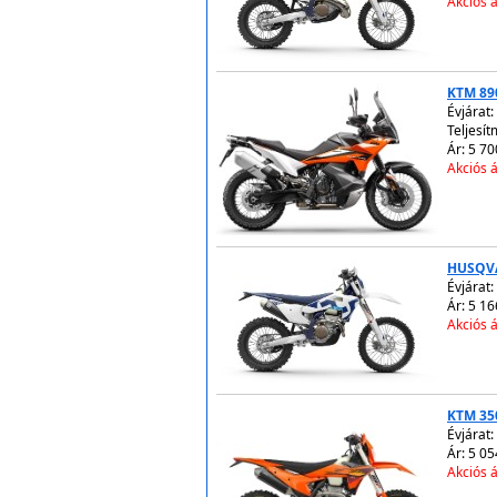
Akciós á
KTM 89
Évjárat:
Teljesít
Ár: 5 70
Akciós á
HUSQVA
Évjárat:
Ár: 5 16
Akciós á
KTM 35
Évjárat:
Ár: 5 05
Akciós á