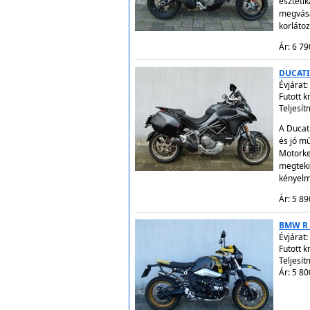
esztétik
megvásá
korláto
Ár: 6 79
DUCATI
Évjárat:
Futott 
Teljesí
A Ducati
és jó mű
Motorke
megteki
kényelm
Ár: 5 89
BMW R 
Évjárat:
Futott 
Teljesít
Ár: 5 80