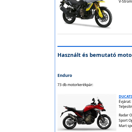
V-Strom
Használt és bemutató moto
Enduro
73 db motorkerékpár:
DUCATI
Évjárat:
Teljesí
Radar O
Sport O
Mart sp