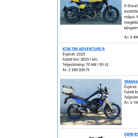
A Ducat
esztétik
május. 
megteki
kényelm
Ár: 3 49
KTM 790 ADVENTURE R
Évjárat:
2020
Futott km: 36551 km
Teljesítmény: 70 kW / 95 LE
Ár: 3 390 000 Ft
YAMAHA
Évjárat:
Futott 
Teljesít
Ár: 3 10
SWM RS