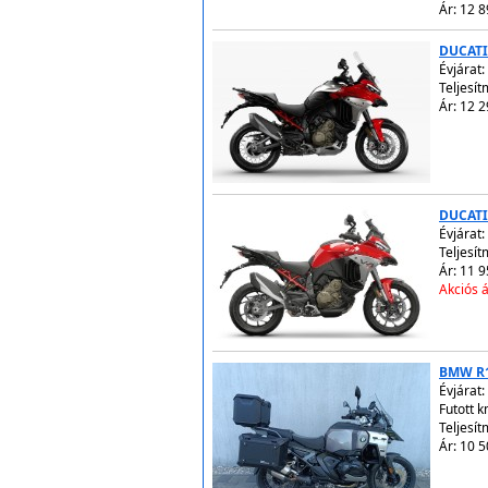
Ár: 12 8
DUCATI
Évjárat:
Teljesí
Ár: 12 2
DUCATI
Évjárat:
Teljesí
Ár: 11 9
Akciós á
BMW R
Évjárat:
Futott 
Teljesí
Ár: 10 5