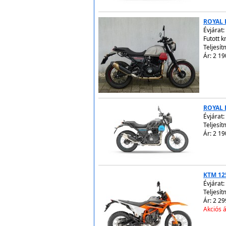
ROYAL 
Évjárat:
Futott 
Teljesít
Ár: 2 19
ROYAL 
Évjárat:
Teljesít
Ár: 2 19
KTM 12
Évjárat:
Teljesít
Ár: 2 29
Akciós á