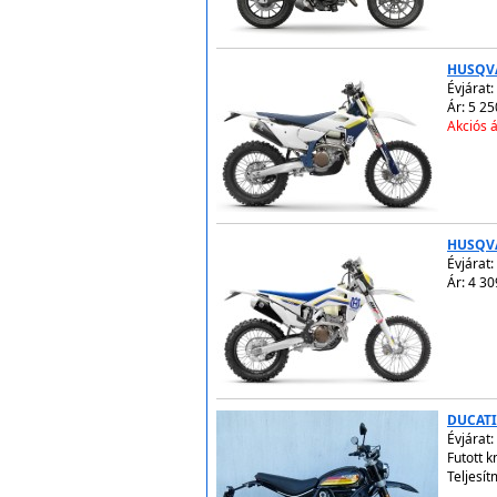
HUSQVA
Évjárat:
Ár: 5 25
Akciós á
HUSQVA
Évjárat:
Ár: 4 30
DUCATI
Évjárat:
Futott 
Teljesít