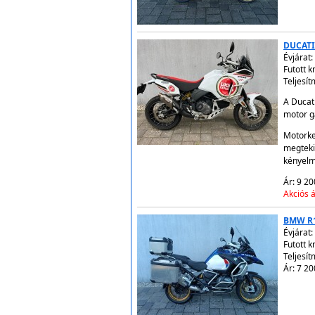
DUCATI
Évjárat:
Futott 
Teljesít
A Ducati
motor ga
Motorke
megteki
kényelm
Ár: 9 20
Akciós á
BMW R
Évjárat:
Futott 
Teljesí
Ár: 7 20