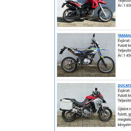
Teljesít
Ár: 1 65
YAMAH
Évjárat:
Futott 
Teljesít
Ár: 1 45
DUCATI
Évjárat:
Futott 
Teljesí
Újként n
futott, 
megteki
kényelm