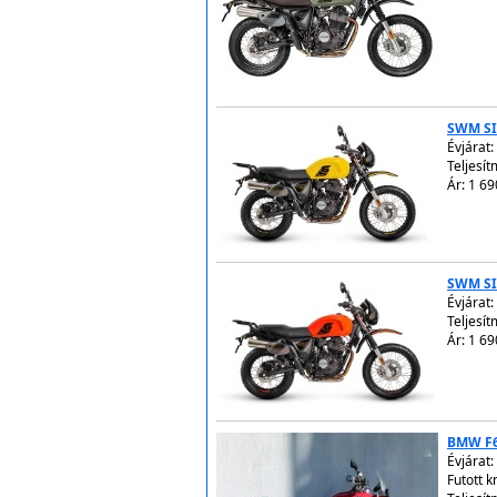
SWM SI
Évjárat:
Teljesít
Ár: 1 69
SWM SI
Évjárat:
Teljesít
Ár: 1 69
BMW F
Évjárat:
Futott 