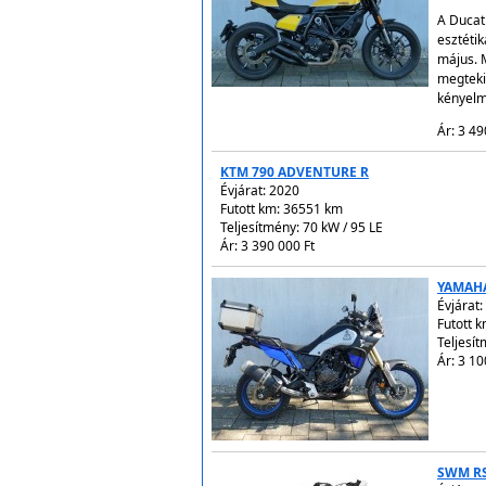
A Ducat
esztétik
május. 
megteki
kényelm
Ár: 3 49
KTM 790 ADVENTURE R
Évjárat:
2020
Futott km: 36551 km
Teljesítmény: 70 kW / 95 LE
Ár: 3 390 000 Ft
YAMAHA
Évjárat:
Futott 
Teljesít
Ár: 3 10
SWM RS