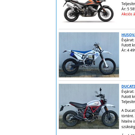
Teljesít
Ár: 5 58
Akciós á
HUSQVA
Évjárat:
Futott 
Ár: 4 49
DUCATI
Évjárat:
Futott 
Teljesít
A Ducati
történt
hitelre
szükség