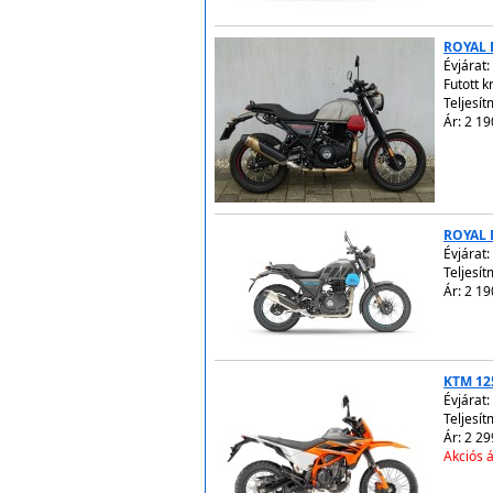
ROYAL 
Évjárat:
Futott 
Teljesít
Ár: 2 19
ROYAL 
Évjárat:
Teljesít
Ár: 2 19
KTM 12
Évjárat:
Teljesít
Ár: 2 29
Akciós á