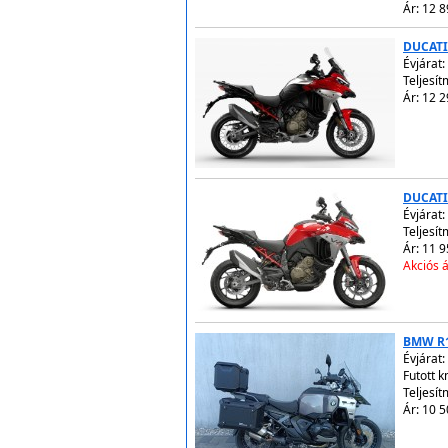
Ár: 12 8
DUCATI
Évjárat:
Teljesí
Ár: 12 2
DUCATI
Évjárat:
Teljesí
Ár: 11 9
Akciós á
BMW R
Évjárat:
Futott 
Teljesí
Ár: 10 5