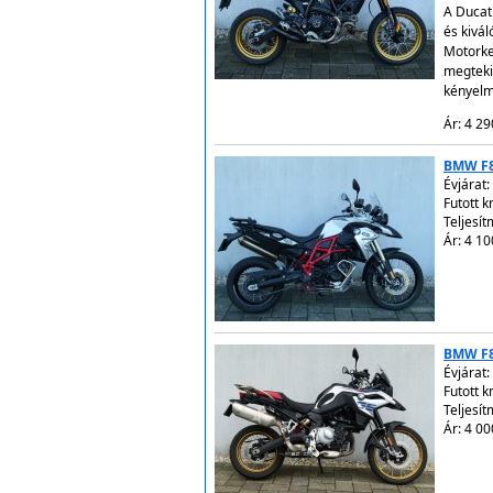
A Ducat
és kivá
Motorke
megteki
kényelm
Ár: 4 29
BMW F
Évjárat:
Futott 
Teljesít
Ár: 4 10
BMW F
Évjárat:
Futott 
Teljesít
Ár: 4 00