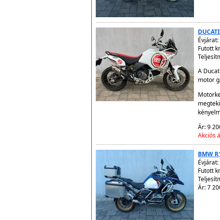
DUCATI
Évjárat:
Futott 
Teljesít
A Ducati
motor ga
Motorke
megteki
kényelm
Ár: 9 20
Akciós á
BMW R
Évjárat:
Futott 
Teljesí
Ár: 7 20