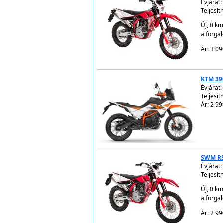
Évjárat:
Teljesít
Új, 0 km
a forga
Ár: 3 09
KTM 39
Évjárat:
Teljesít
Ár: 2 99
SWM RS
Évjárat:
Teljesít
Új, 0 km
a forga
Ár: 2 99