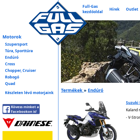
Full-Gas
Hírek
Outlet
kezdőoldal
Motorok
Szupersport
Túra, Sporttúra
Endúró
Cross
Chopper, Cruiser
Robogó
Quad
Termékek
»
Endúró
Készleten lévő motorjaink
Suzuki
Kövess minket a
Kaland 
Facebookon is!
- V-Str
6.29