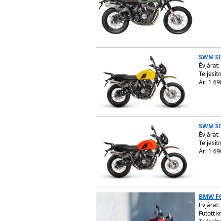
SWM SI
Évjárat:
Teljesít
Ár: 1 69
SWM SI
Évjárat:
Teljesít
Ár: 1 69
BMW F
Évjárat:
Futott 