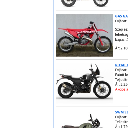
GAS GA
Évjárat:
Szép es
lehetsé
kapacit
Ár: 2 10
ROYAL 
Évjárat:
Futott 
Teljesít
Ár: 2 25
Akciós á
SWM SI
Évjárat:
Teljesít
Ár: 1 72