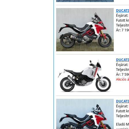
DUCATI
Évjárat:
Futott 
Teljesí
Ár: 7 19
DUCATI
Évjárat:
Teljesít
Ár: 7 59
Akciós á
DUCATI
Évjárat:
Futott 
Teljesí
Eladó M