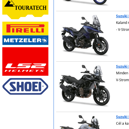
Suzuki
Kaland 
- V-Str
5.999
Suzuki
Minden 
V-Strom
Suzuki
Cél a ka