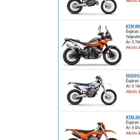
Akciós á
KTM 89
Évjárat:
Teljesít
Ár: 5 70
Akciós á
HUSQVA
Évjárat:
Ár: 5 16
Akciós á
KTM 35
Évjárat:
Ár: 5 05
Akciós á