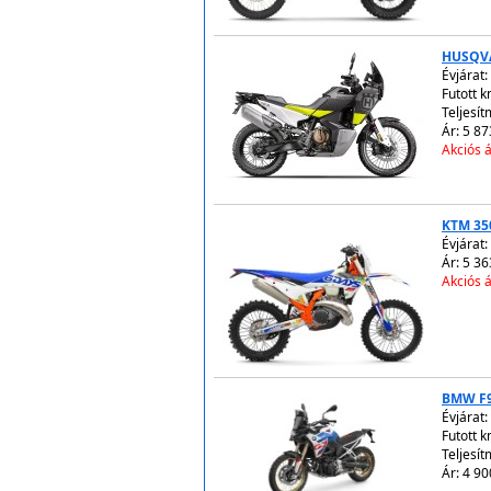
HUSQVA
Évjárat:
Futott 
Teljesít
Ár: 5 87
Akciós á
KTM 35
Évjárat:
Ár: 5 36
Akciós á
BMW F
Évjárat:
Futott 
Teljesít
Ár: 4 90