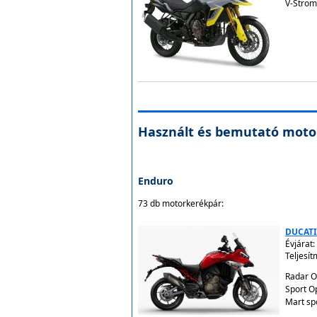
V-Strom
Használt és bemutató moto
Enduro
73 db motorkerékpár:
DUCATI
Évjárat:
Teljesí
Radar O
Sport O
Mart sp