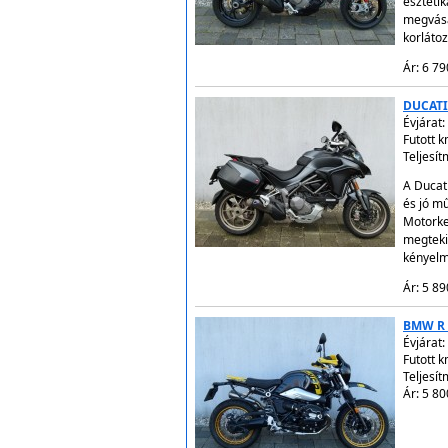
esztétik
megvásá
korláto
Ár: 6 79
DUCATI
Évjárat:
Futott 
Teljesí
A Ducati
és jó mű
Motorke
megteki
kényelm
Ár: 5 89
BMW R 
Évjárat:
Futott 
Teljesít
Ár: 5 80