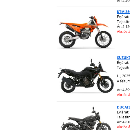
Ár: 4 49
KTM 35
Évjárat:
Teljesít
Ár: 5 12
Akciós á
SUZUKI
Évjárat:
Teljesít
Új, 202
A feltün
Ár: 4 89
Akciós á
DUCATI
Évjárat:
Teljesít
Ár: 4 81
Akciós á