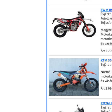
SWM RS
Évjárat:
Futott 
Teljesít
Magyaro
Motorke
motorke
és vásá
Ár: 2 70
KTM 35
Évjárat:
Normál 
motorke
és vásá
Ár: 2 69
ROYAL 
Évjárat:
Teljesít