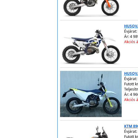
HUSQVA
Évjárat:
Ár: 4 98
Akciós á
HUSQV
Évjárat:
Futott 
Teljesít
Ár: 4 96
Akciós á
KTM 89
Évjárat:
Futott 