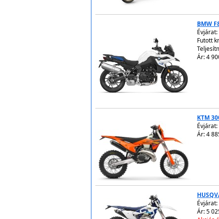
BMW F
Évjárat:
Futott 
Teljesít
Ár: 4 90
KTM 30
Évjárat:
Ár: 4 88
HUSQVA
Évjárat:
Ár: 5 02