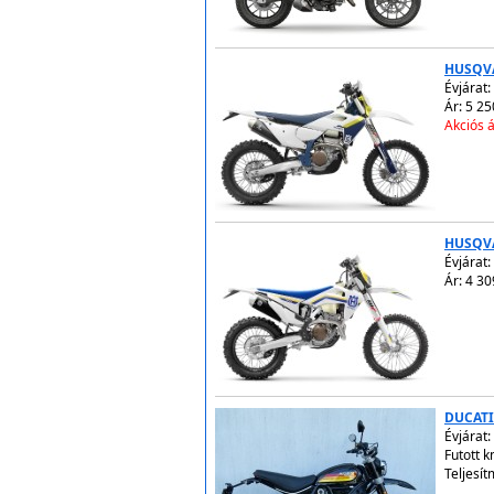
HUSQVA
Évjárat:
Ár: 5 25
Akciós á
HUSQVA
Évjárat:
Ár: 4 30
DUCATI
Évjárat:
Futott 
Teljesít