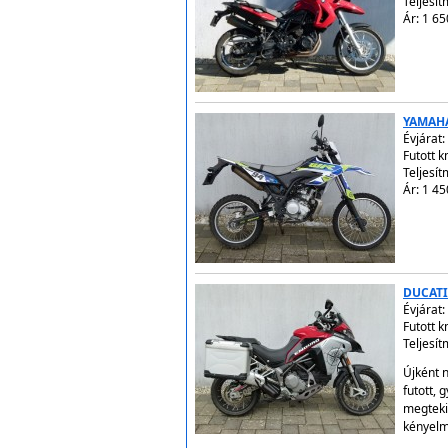
Teljesít
Ár: 1 65
YAMAH
Évjárat:
Futott 
Teljesít
Ár: 1 45
DUCATI
Évjárat:
Futott 
Teljesí
Újként n
futott, 
megteki
kényelm