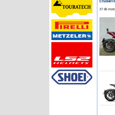
Cruiser/
37 db moto