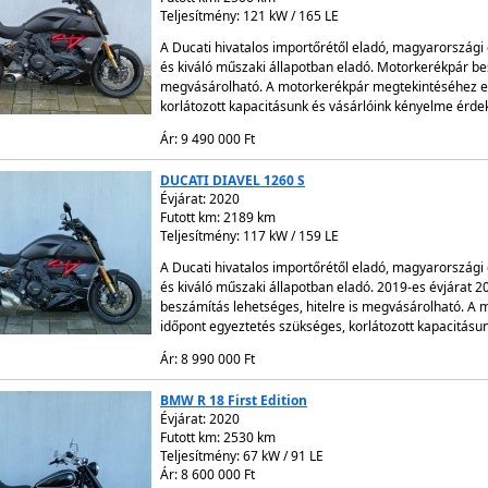
Teljesítmény: 121 kW / 165 LE
A Ducati hivatalos importőrétől eladó, magyarországi 
és kiváló műszaki állapotban eladó. Motorkerékpár bes
megvásárolható. A motorkerékpár megtekintéséhez el
korlátozott kapacitásunk és vásárlóink kényelme érde
Ár: 9 490 000 Ft
DUCATI DIAVEL 1260 S
Évjárat:
2020
Futott km: 2189 km
Teljesítmény: 117 kW / 159 LE
A Ducati hivatalos importőrétől eladó, magyarországi 
és kiváló műszaki állapotban eladó. 2019-es évjárat 
beszámítás lehetséges, hitelre is megvásárolható. A
időpont egyeztetés szükséges, korlátozott kapacitásu
Ár: 8 990 000 Ft
BMW R 18 First Edition
Évjárat:
2020
Futott km: 2530 km
Teljesítmény: 67 kW / 91 LE
Ár: 8 600 000 Ft