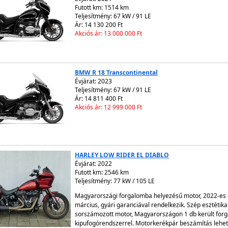
Futott km: 1514 km
Teljesítmény: 67 kW / 91 LE
Ár: 14 130 200 Ft
Akciós ár: 13 000 000 Ft
BMW R 18 Transcontinental
Évjárat:
2023
Teljesítmény: 67 kW / 91 LE
Ár: 14 811 400 Ft
Akciós ár: 12 999 000 Ft
HARLEY LOW RIDER EL DIABLO
Évjárat:
2022
Futott km: 2546 km
Teljesítmény: 77 kW / 105 LE
Magyarországi forgalomba helyezésű motor, 2022-es é
március, gyári garanciával rendelkezik. Szép esztétikai
sorszámozott motor, Magyarországon 1 db került forgal
kipufogórendszerrel. Motorkerékpár beszámítás lehe