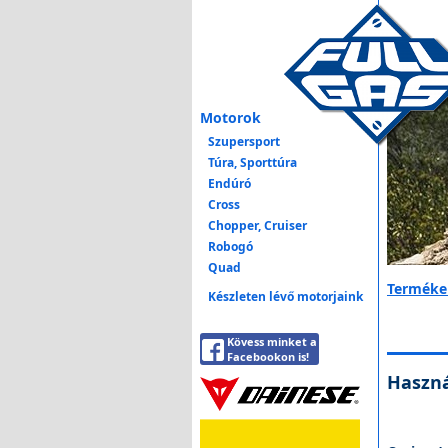
Motorok
Szupersport
Túra, Sporttúra
Endúró
Cross
Chopper, Cruiser
Robogó
Quad
Terméke
Készleten lévő motorjaink
Kövess minket a
Facebookon is!
Haszná