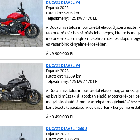
DUCATI DIAVEL V4
Évjárat:
2023
Futott km: 9806 km
Teljesítmény: 125 kW / 170 LE
A Ducati hivatalos importőrétől eladó. Újszerű esztéti
Motorkerékpár beszámítás lehetséges, hitelre is megv
motorkerékpár megtekintéséhez előzetes időpont egye
és vásárlóink kényelme érdekében!
Ár: 9 900 000 Ft
DUCATI DIAVEL V4
Évjárat:
2023
Futott km: 13509 km
Teljesítmény: 125 kW / 170 LE
A Ducati hivatalos importőrétől eladó, magyarországi 
és kiváló műszaki állapotban eladó. Motorkerékpár bes
megvásárolható. A motorkerékpár megtekintéséhez el
korlátozott kapacitásunk és vásárlóink kényelme érde
Ár: 9 490 000 Ft
DUCATI DIAVEL 1260 S
Évjárat:
2020
Futott km: 2506 km