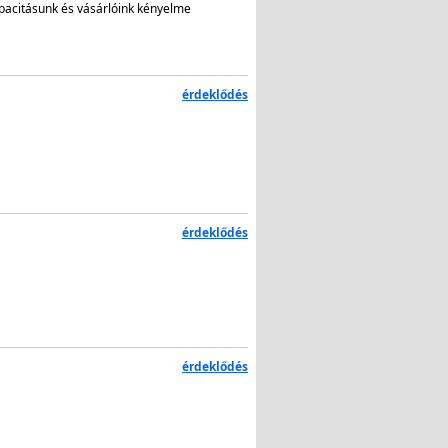
apacitásunk és vásárlóink kényelme
érdeklődés
érdeklődés
érdeklődés