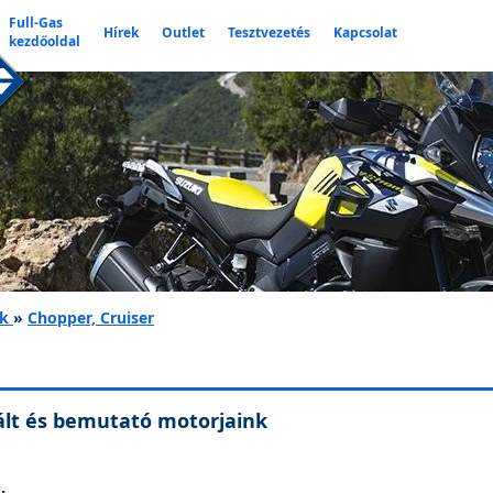
Full-Gas
Hírek
Outlet
Tesztvezetés
Kapcsolat
kezdőoldal
k
»
Chopper, Cruiser
lt és bemutató motorjaink