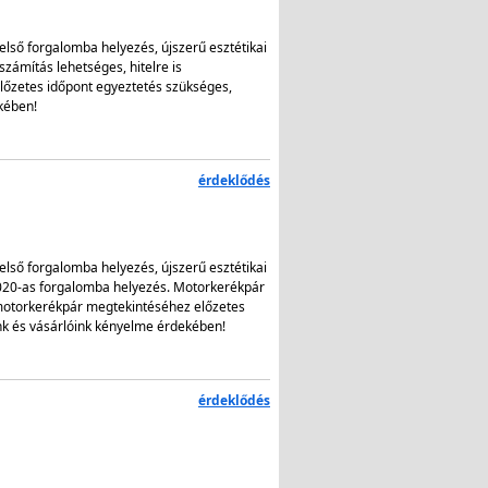
első forgalomba helyezés, újszerű esztétikai
zámítás lehetséges, hitelre is
őzetes időpont egyeztetés szükséges,
kében!
érdeklődés
első forgalomba helyezés, újszerű esztétikai
2020-as forgalomba helyezés. Motorkerékpár
 motorkerékpár megtekintéséhez előzetes
nk és vásárlóink kényelme érdekében!
érdeklődés