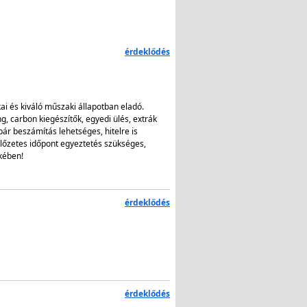
érdeklődés
kai és kiváló műszaki állapotban eladó.
g, carbon kiegészítők, egyedi ülés, extrák
pár beszámítás lehetséges, hitelre is
őzetes időpont egyeztetés szükséges,
kében!
érdeklődés
érdeklődés