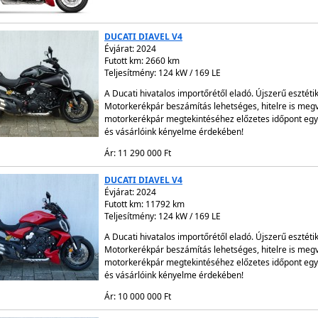
DUCATI DIAVEL V4
Évjárat:
2024
Futott km: 2660 km
Teljesítmény: 124 kW / 169 LE
A Ducati hivatalos importőrétől eladó. Újszerű esztéti
Motorkerékpár beszámítás lehetséges, hitelre is megv
motorkerékpár megtekintéséhez előzetes időpont egye
és vásárlóink kényelme érdekében!
Ár: 11 290 000 Ft
DUCATI DIAVEL V4
Évjárat:
2024
Futott km: 11792 km
Teljesítmény: 124 kW / 169 LE
A Ducati hivatalos importőrétől eladó. Újszerű esztéti
Motorkerékpár beszámítás lehetséges, hitelre is megv
motorkerékpár megtekintéséhez előzetes időpont egye
és vásárlóink kényelme érdekében!
Ár: 10 000 000 Ft