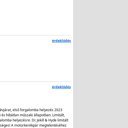
érdeklődés
érdeklődés
vjárat, első forgalomba helyezés 2023
 és hibátlan műszaki állapotban. Limitált,
omba helyezésre. Dr. Jekill & Hyde limitált
tséges! A motorkerékpár megtekintéséhez