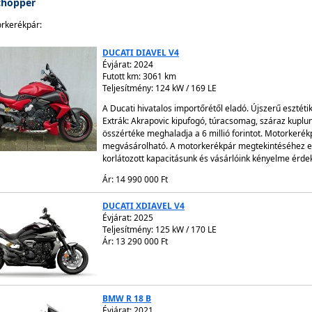
chopper
rkerékpár:
DUCATI DIAVEL V4
Évjárat:
2024
Futott km: 3061 km
Teljesítmény: 124 kW / 169 LE
A Ducati hivatalos importőrétől eladó. Újszerű esztéti
Extrák: Akrapovic kipufogó, túracsomag, száraz kuplun
összértéke meghaladja a 6 millió forintot. Motorkerék
megvásárolható. A motorkerékpár megtekintéséhez el
korlátozott kapacitásunk és vásárlóink kényelme érde
Ár: 14 990 000 Ft
DUCATI XDIAVEL V4
Évjárat:
2025
Teljesítmény: 125 kW / 170 LE
Ár: 13 290 000 Ft
BMW R 18 B
Évjárat:
2021