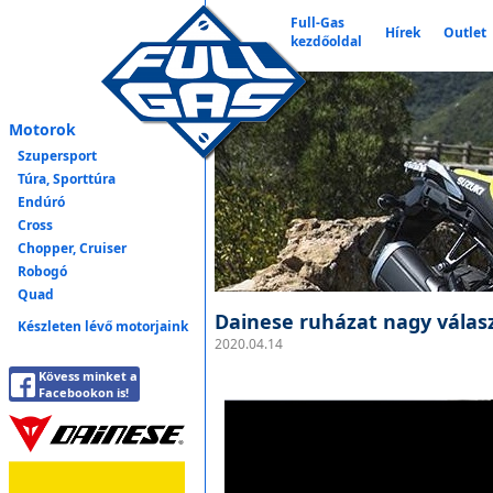
Full-Gas
Hírek
Outlet
kezdőoldal
Motorok
Szupersport
Túra, Sporttúra
Endúró
Cross
Chopper, Cruiser
Robogó
Quad
Dainese ruházat nagy válasz
Készleten lévő motorjaink
2020.04.14
Kövess minket a
Facebookon is!