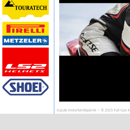
Suzuki motorkerékpárok • © 2025 Full-Gas 