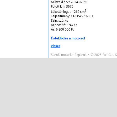
Műszaki érv.:
2024.07.21
Futott km:
3675
3
Lökettérfogat:
1262
cm
Teljesítmény:
118 kW / 160 LE
Szín:
szürke
Azonosító:
1/4777
Ár:
6 800 000 Ft
Érdeklődés a motorról
vissza
Suzuki motorkerékpárok • © 2025 Full-Gas 