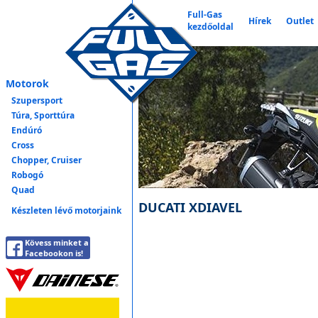
Full-Gas
Hírek
Outlet
kezdőoldal
Motorok
Szupersport
Túra, Sporttúra
Endúró
Cross
Chopper, Cruiser
Robogó
Quad
DUCATI XDIAVEL
Készleten lévő motorjaink
Kövess minket a
Facebookon is!