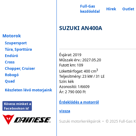
Full-Gas
Hírek
Outlet
kezdőoldal
SUZUKI AN400A
Motorok
Szupersport
Túra, Sporttúra
Évjárat:
2019
Endúró
Műszaki érv.:
2027.05.20
Cross
Futott km:
109
Chopper, Cruiser
3
Lökettérfogat:
400
cm
Robogó
Teljesítmény:
23 kW / 31 LE
Quad
Szín:
kék
Azonosító:
1/6609
Készleten lévő motorjaink
Ár:
2 790 000 Ft
Érdeklődés a motorról
Kövess minket a
Facebookon is!
vissza
Suzuki motorkerékpárok • © 2025 Full-Gas 